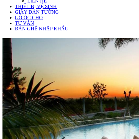
LIÊN HỆ
THIẾT BỊ VỆ SINH
GIẤY DÁN TƯỜNG
GỖ ÓC CHÓ
TƯ VẤN
BÀN GHẾ NHẬP KHẨU