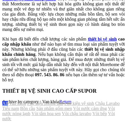
thất Morehome là sự kết hợp hài hòa giữa không gian nội thất để
mang một vẻ đẹp tư nhiên và thư giãn nhất cho không gian riêng
của gia đình. Bằng việc lựa chọn những mẫu bồn tắm, bộ sen vòi
hay chậu rửa đồng bộ tạo nên một không gian phòng tắm hết sức ấn
tượng. những thiết bị vệ sinh thon gọn này có hình dáng bo tròn
mang đến sự mềm mại.
Khi bạn đã biết đến chất lượng các sản phẩm
thiết bị vệ sinh
cao
cấp nhập khẩu
như thế nào bạn sẽ tìm mua loại sản phẩm tuyệt vời
này. Nhưng không phải ở đâu cũng bán các
thiết bị vệ sinh nhập
khẩu chính hãng
. Nếu bạn không cẩn thận sẽ rất dễ mua phải các
sản phẩm kém chất lượng, hàng giả. Để mua được những thiết bị vệ
sinh tốt với mức giá hấp dẫn nhất hãy đến với nội thất Morehome để
có thể sở hữu những sản phẩm tuyệt vời này. Hãy gọi cho chúng tôi
theo số điện thoại
097. 543. 86. 86
nếu bạn cần thêm sự tư vấn hoặc
hỗ trợ.
THIẾT BỊ VỆ SINH CAO CẤP SUPOR
Archive by category :
Van khóa
Return
All
Van khóa
Phụ kiện phòng tắm
Phụ kiện vệ sinh
Chậu Lavabo
Tiểu nam
Bồn cầu
Sản phẩm gốm men
Vòi nước cảm ứng
Vòi
nước nóng lạnh
Vòi tắm hoa sen
Vòi chậu lavabo
Vòi bếp
Vòi
nước