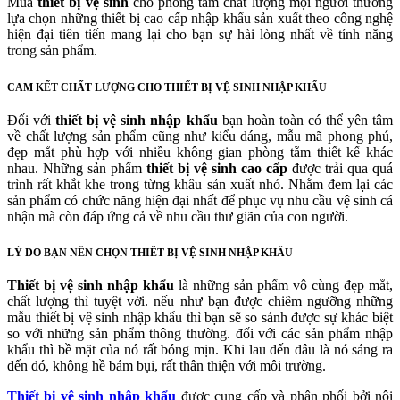
Mua
thiết bị vệ sinh
cho phòng tắm chất lượng mọi người thường
lựa chọn những thiết bị cao cấp nhập khẩu sản xuất theo công nghệ
hiện đại tiên tiến mang lại cho bạn sự hài lòng nhất về tính năng
trong sản phẩm.
CAM KẾT CHẤT LƯỢNG CHO THIẾT BỊ VỆ SINH NHẬP KHẨU
Đối với
thiết bị vệ sinh nhập khẩu
bạn hoàn toàn có thể yên tâm
về chất lượng sản phẩm cũng như kiểu dáng, mẫu mã phong phú,
đẹp mắt phù hợp với nhiều không gian phòng tắm thiết kế khác
nhau. Những sản phẩm
thiết bị vệ sinh cao cấp
được trải qua quá
trình rất khắt khe trong từng khâu sản xuất nhỏ. Nhằm đem lại các
sản phẩm có chức năng hiện đại nhất để phục vụ nhu cầu vệ sinh cá
nhận mà còn đáp ứng cả về nhu cầu thư giãn của con người.
LÝ DO BẠN NÊN CHỌN THIẾT BỊ VỆ SINH NHẬP KHẨU
Thiết bị vệ sinh nhập khẩu
là những sản phẩm vô cùng đẹp mắt,
chất lượng thì tuyệt vời. nếu như bạn được chiêm ngưỡng những
mẫu thiết bị vệ sinh nhập khẩu thì bạn sẽ so sánh được sự khác biệt
so với những sản phẩm thông thường. đối với các sản phẩm nhập
khẩu thì bề mặt của nó rất bóng mịn. Khi lau đến đâu là nó sáng ra
đến đó, không hề bám bụi, rất thân thiện với môi trường.
Thiết bị vệ sinh nhập khẩu
được cung cấp và phân phối bởi nội