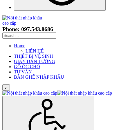
Phone: 097.543.8686
Home
LIÊN HỆ
THIẾT BỊ VỆ SINH
GIẤY DÁN TƯỜNG
GỖ ÓC CHÓ
TƯ VẤN
BÀN GHẾ NHẬP KHẨU
vi