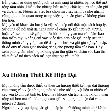
Bằng cách sử dụng gương lớn và ánh sáng tự nhiên, bạn có thể mở
rộng tầm nhìn, khiến cho những bức tường chật hẹp trở nên gần gũi
và thoải mái. Ngoài ra, việc lựa chọn màu sắc sáng và nhẹ nhàng
cũng góp phần quan trọng trong việc tạo ra ảo giác về không gian
lớn hơn.
Một yếu tố khác cần lưu ý là việc sắp xếp nội thất một cách hợp lý.
Sử dụng đồ nội thất đa năng như kệ chứa đồ kết hợp với gương
hoặc vòi sen kính sẽ giúp tối ưu hóa không gian mà vẫn đảm bảo
tính thẩm mỹ. Không chỉ vậy, việc tích hợp các giải pháp lưu trữ
thông minh cũng giúp bạn dễ dàng tổ chức và giữ gìn sự ngăn nắp,
từ đó duy trì cảm giác thoáng đãng cho phòng tắm của bạn. Hãy
xem phòng tắm như một không gian thư giãn và chăm sóc bản thân,
và thiết kế nó theo cách mà bạn thực sự yêu thích!
Xu Hướng Thiết Kế Hiện Đại
Một phòng tắm được thiết kế theo xu hướng thiết kế hiện đại thường
chú trọng vào việc sử dụng màu sắc nhẹ nhàng, vật liệu tự nhiên và
các yếu tố chi tiết tinh tế. Điều này không chỉ tạo ra một không gian
rộng rãi hơn mà còn khơi gợi cảm giác sang trọng, hiện đại cho
người sử dụng.
Ngoài ra, việc áp dụng các giải pháp lưu trữ thông minh như kệ âm