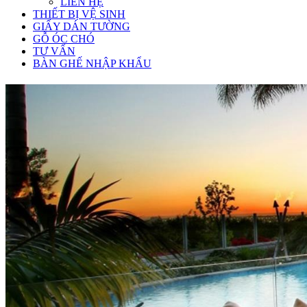
LIÊN HỆ
THIẾT BỊ VỆ SINH
GIẤY DÁN TƯỜNG
GỖ ÓC CHÓ
TƯ VẤN
BÀN GHẾ NHẬP KHẨU