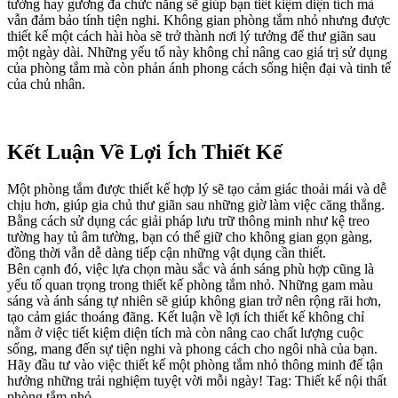
tường hay gương đa chức năng sẽ giúp bạn tiết kiệm diện tích mà
vẫn đảm bảo tính tiện nghi. Không gian phòng tắm nhỏ nhưng được
thiết kế một cách hài hòa sẽ trở thành nơi lý tưởng để thư giãn sau
một ngày dài. Những yếu tố này không chỉ nâng cao giá trị sử dụng
của phòng tắm mà còn phản ánh phong cách sống hiện đại và tinh tế
của chủ nhân.
Kết Luận Về Lợi Ích Thiết Kế
Một phòng tắm được thiết kế hợp lý sẽ tạo cảm giác thoải mái và dễ
chịu hơn, giúp gia chủ thư giãn sau những giờ làm việc căng thẳng.
Bằng cách sử dụng các giải pháp lưu trữ thông minh như kệ treo
tường hay tủ âm tường, bạn có thể giữ cho không gian gọn gàng,
đồng thời vẫn dễ dàng tiếp cận những vật dụng cần thiết.
Bên cạnh đó, việc lựa chọn màu sắc và ánh sáng phù hợp cũng là
yếu tố quan trọng trong thiết kế phòng tắm nhỏ. Những gam màu
sáng và ánh sáng tự nhiên sẽ giúp không gian trở nên rộng rãi hơn,
tạo cảm giác thoáng đãng. Kết luận về lợi ích thiết kế không chỉ
nằm ở việc tiết kiệm diện tích mà còn nâng cao chất lượng cuộc
sống, mang đến sự tiện nghi và phong cách cho ngôi nhà của bạn.
Hãy đầu tư vào việc thiết kế một phòng tắm nhỏ thông minh để tận
hưởng những trải nghiệm tuyệt vời mỗi ngày! Tag: Thiết kế nội thất
phòng tắm nhỏ