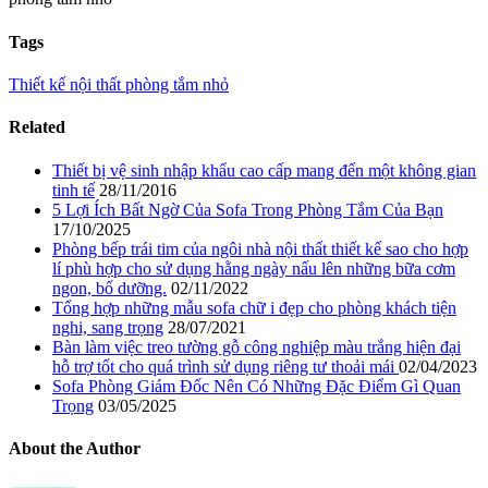
Tags
Thiết kế nội thất phòng tắm nhỏ
Related
Thiết bị vệ sinh nhập khẩu cao cấp mang đến một không gian
tinh tế
28/11/2016
5 Lợi Ích Bất Ngờ Của Sofa Trong Phòng Tắm Của Bạn
17/10/2025
Phòng bếp trái tim của ngôi nhà nội thất thiết kế sao cho hợp
lí phù hợp cho sử dụng hằng ngày nấu lên những bữa cơm
ngon, bổ dưỡng.
02/11/2022
Tổng hợp những mẫu sofa chữ i đẹp cho phòng khách tiện
nghi, sang trọng
28/07/2021
Bàn làm việc treo tường gỗ công nghiệp màu trắng hiện đại
hỗ trợ tốt cho quá trình sử dụng riêng tư thoải mái
02/04/2023
Sofa Phòng Giám Đốc Nên Có Những Đặc Điểm Gì Quan
Trọng
03/05/2025
About the Author