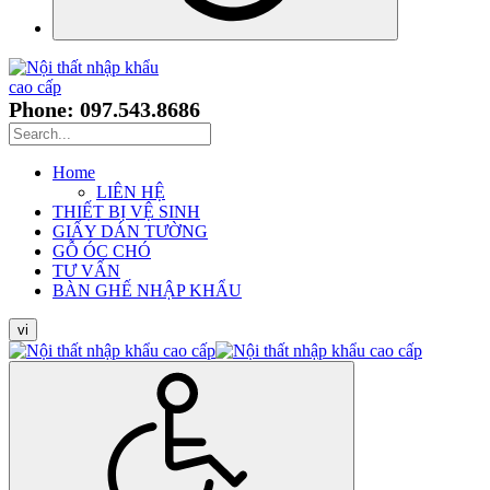
Phone: 097.543.8686
Home
LIÊN HỆ
THIẾT BỊ VỆ SINH
GIẤY DÁN TƯỜNG
GỖ ÓC CHÓ
TƯ VẤN
BÀN GHẾ NHẬP KHẨU
vi