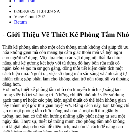
Chinh Tran
02/03/2025 11:01:09 SA
View Count 297
Return
- Giới Thiệu Về Thiết Kế Phòng Tắm Nhỏ
Thiết kế phòng tắm nhỏ một cách thông minh không chỉ giúp tối ưu
hóa không gian mà còn mang lại cảm giác thoải mái và tiện nghi
cho người sử dụng. Việc lựa chọn các vật dụng nội thất đa chức
năng như kệ gương kết hợp với tủ đựng đồ hay bồn rửa mặt có
ngăn kéo sẽ tạo ra sự gọn gàng, đồng thời tiết kiệm diện tích một
cách hiệu quả. Ngoài ra, việc sử dụng màu sắc sáng và ánh sáng tự
nhiên cũng góp phần làm cho không gian trở nên rộng rãi và thoáng
đãng hơn.
Hơn nữa, thiết kế phòng tắm nhỏ còn khuyến khích sự sáng tạo
trong việc bố trí và trang trí. Những chi tiết nhỏ như việc sử dụng
gạch trang trí hoặc các phụ kiện nghệ thuật có thể biến không gian
này thành một góc thư giãn tuyệt vời. Bằng cách này, bạn không chỉ
tạo ra một phòng tắm chức năng mà còn là một nơi thư giãn lý
tưởng, nơi bạn có thể tận hưởng những giây phút riêng tư sau một
ngày dài. Thực sự, thiết kế thông minh cho phòng tắm nhỏ không
chỉ là giải pháp cho vấn đề diện tích, mà còn là cách để nâng cao
chất lượng cuộc sống hàng ngày của bạn.