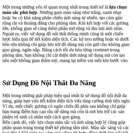
Một trong những yếu tố quan trọng nhất trong thiết kế là
lựa chọn
màu sắc phù hợp
. Những gam màu sáng như trắng, xanh nhạt
hoặc be có khả năng phản chiếu ánh sáng tự nhiên, tạo cảm giác
rộng rãi và thoáng đãng cho phòng tắm. Khi kết hợp với các gương
lớn, không gian sẽ càng thêm phần mở rộng và thu hút ánh nhìn.
Ngoài ra, việc sử dụng đồ nội thất thông minh cũng là một chiến
lược hiệu quả để tiết kiệm diện tích. Các kệ treo tường hoặc tủ dưới
bồn rửa không chỉ giúp lưu trữ đồ dùng mà còn giữ cho không gian
gọn gàng, ngăn nắp. Bằng cách tối ưu hóa từng centimet trong
phòng tắm, bạn không chỉ cải thiện tính năng sử dụng mà còn tạo
nên một không gian thẩm mỹ, mang lại niềm vui mỗi khi bước vào.
Sử Dụng Đồ Nội Thất Đa Năng
Một trong những giải pháp hiệu quả nhất là sử dụng đồ nội thất đa
năng, giúp bạn vừa tiết kiệm diện tích vừa tăng cường tính tiện nghi.
Ví dụ, một chiếc gương có ngăn chứa đồ phía sau không chỉ giúp
bạn trang điểm hay cạo râu dễ dàng mà còn là nơi lưu trữ các sản
phẩm vệ sinh cá nhân một cách gọn gàng.
Bên cạnh đó, việc lựa chọn màu sắc và ánh sáng hợp lý cũng góp
phần quan trọng trong thiết kế phòng tắm nhỏ. Màu sắc sáng và các
loại đèn LED giúp tạo cảm giác rộng rãi hơn, đồng thời làm nổi bật