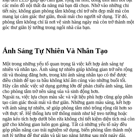
các món đồ nội thất đa năng mà bạn đã chọn. Nhờ vào những chi
tiết này, không gian phòng tắm không chỉ trở nên đẹp mắt mà còn
mang lại cảm giác thư giãn, thoải mái cho người sử dụng. Từ đó,
phòng tắm không chỉ là nơi vệ sinh hàng ngày mà còn trở thành một
góc thư giãn lý tưởng trong ngôi nhà của bạn.
Ánh Sáng Tự Nhiên Và Nhân Tạo
Một trong những yếu tố quan trọng là việc kết hợp ánh sáng tự
nhiên và nhân tạo. Ánh sáng tự nhiên giúp không gian trở nên rộng
rãi và thoáng đãng hơn, trong khi ánh sáng nhân tạo có thể được
điều chỉnh để tạo ra bầu không khí ấm cúng vào những buổi tối.
Hãy cân nhắc việc sử dụng gương lớn để phản chiếu ánh sáng, làm
cho phòng tắm trở nên sáng sủa và sinh động hơn.
Ngoài ra, việc lựa chọn màu sắc và vật liệu phù hợp cũng góp phần
tạo cảm giác thoải mái và thư giãn. Những gam màu sáng, kết hợp
với ánh sáng tự nhiên, sẽ giúp phòng tắm nhỏ trông rộng rãi hơn so
với thực tế. Hệ thống lưu trữ thông minh như kệ treo tường hoặc
ngăn kéo tích hợp dưới bồn rửa không chỉ tiết kiệm diện tích mà còn
giữ cho không gian luôn gọn gàng. Tất cả những yếu tố này đều
góp phần nâng cao trải nghiệm sử dụng, biến phòng tắm thành một
nơi lý tưởng để thư giãn và tái tạo năng lượng sau một ngày dài.