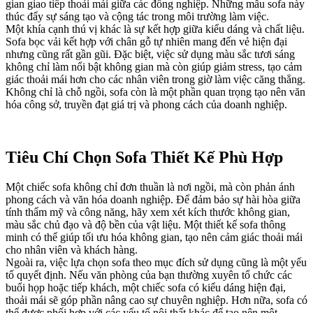
gian giao tiếp thoải mái giữa các đồng nghiệp. Những mẫu sofa này
thúc đẩy sự sáng tạo và cộng tác trong môi trường làm việc.
Một khía cạnh thú vị khác là sự kết hợp giữa kiểu dáng và chất liệu.
Sofa bọc vải kết hợp với chân gỗ tự nhiên mang đến vẻ hiện đại
nhưng cũng rất gần gũi. Đặc biệt, việc sử dụng màu sắc tươi sáng
không chỉ làm nổi bật không gian mà còn giúp giảm stress, tạo cảm
giác thoải mái hơn cho các nhân viên trong giờ làm việc căng thẳng.
Không chỉ là chỗ ngồi, sofa còn là một phần quan trọng tạo nên văn
hóa công sở, truyền đạt giá trị và phong cách của doanh nghiệp.
Tiêu Chí Chọn Sofa Thiết Kế Phù Hợp
Một chiếc sofa không chỉ đơn thuần là nơi ngồi, mà còn phản ánh
phong cách và văn hóa doanh nghiệp. Để đảm bảo sự hài hòa giữa
tính thẩm mỹ và công năng, hãy xem xét kích thước không gian,
màu sắc chủ đạo và độ bền của vật liệu. Một thiết kế sofa thông
minh có thể giúp tối ưu hóa không gian, tạo nên cảm giác thoải mái
cho nhân viên và khách hàng.
Ngoài ra, việc lựa chọn sofa theo mục đích sử dụng cũng là một yếu
tố quyết định. Nếu văn phòng của bạn thường xuyên tổ chức các
buổi họp hoặc tiếp khách, một chiếc sofa có kiểu dáng hiện đại,
thoải mái sẽ góp phần nâng cao sự chuyên nghiệp. Hơn nữa, sofa có
thể được phối hợp với các yếu tố nội thất khác để tạo nên một