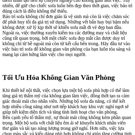
điểm nhấn tạo nên sự chuyên nghiệp cho không gian làm việc. Tuy
nhiên, để giữ cho chiếc sofa luôn bền đẹp theo thời gian, việc bảo trì
đúng cách là điều không thể thiếu.
Bảo trì sofa không chỉ đơn giản là vệ sinh mà còn là việc chăm sóc
để phát huy tối đa giá trị sử dụng. Những vết bẩn hay bụi bặm nếu
không được xử lý kịp thời sẽ khiến sofa mất đi vẻ đẹp ban đầu.
Ngoài ra, việc thường xuyên kiểm tra các đường may và chất liệu
cũng rất quan trọng, bởi một chiếc sofa đẹp mắt cần được duy trì
không chỉ từ bề ngoài mà còn từ kết cấu bên trong. Hãy đầu tư vào
việc bảo trì sofa để không gian văn phòng của bạn luôn tỏa sáng và
mang lại cảm hứng làm việc cho mọi người.
Tối Ưu Hóa Không Gian Văn Phòng
Khi thiết kế nội thất, việc chọn lựa một bộ sofa phù hợp có thể làm
tăng giá trị thẩm mỹ của không gian làm việc, đồng thời tạo ra cảm
giác thoải mái cho nhân viên. Những bộ sofa đa năng, có thể kết
hợp nhiều công năng như nơi tiếp khách hay khu vực nghỉ ngơi sẽ
giúp tiết kiệm diện tích và tăng tính linh hoạt cho văn phòng.
Bên cạnh yếu tố thẩm mỹ, sự thoải mái cũng không kém phần quan
trọng. Một bộ sofa với chất liệu êm ái sẽ khuyến khích nhân viên
thư giãn và tái tạo năng lượng trong giờ nghỉ. Hơn nữa, việc lựa
chọn màu sắc và kiểu dáng phù hợp không chỉ giúp tăng cường tinh