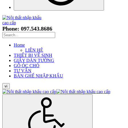
Phone: 097.543.8686
Home
LIÊN HỆ
THIẾT BỊ VỆ SINH
GIẤY DÁN TƯỜNG
GỖ ÓC CHÓ
TƯ VẤN
BÀN GHẾ NHẬP KHẨU
vi