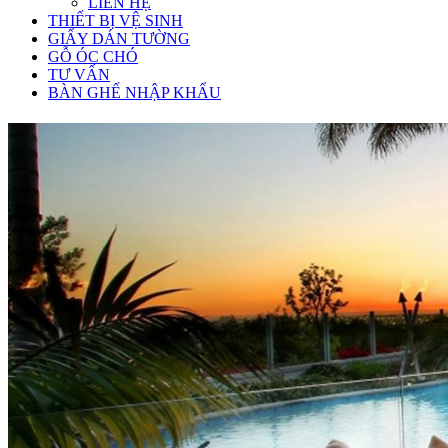
LIÊN HỆ
THIẾT BỊ VỆ SINH
GIẤY DÁN TƯỜNG
GỖ ÓC CHÓ
TƯ VẤN
BÀN GHẾ NHẬP KHẨU