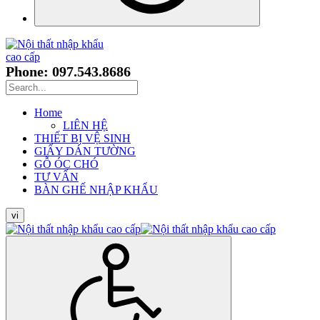
Phone: 097.543.8686
Home
LIÊN HỆ
THIẾT BỊ VỆ SINH
GIẤY DÁN TƯỜNG
GỖ ÓC CHÓ
TƯ VẤN
BÀN GHẾ NHẬP KHẨU
vi