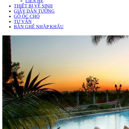
LIÊN HỆ
THIẾT BỊ VỆ SINH
GIẤY DÁN TƯỜNG
GỖ ÓC CHÓ
TƯ VẤN
BÀN GHẾ NHẬP KHẨU