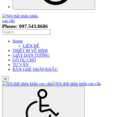
Phone: 097.543.8686
Home
LIÊN HỆ
THIẾT BỊ VỆ SINH
GIẤY DÁN TƯỜNG
GỖ ÓC CHÓ
TƯ VẤN
BÀN GHẾ NHẬP KHẨU
vi