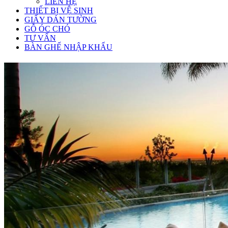
LIÊN HỆ
THIẾT BỊ VỆ SINH
GIẤY DÁN TƯỜNG
GỖ ÓC CHÓ
TƯ VẤN
BÀN GHẾ NHẬP KHẨU